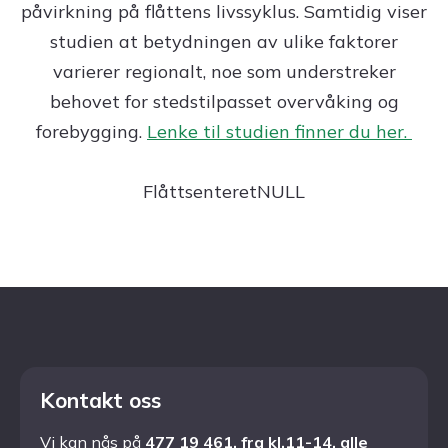
påvirkning på flåttens livssyklus. Samtidig viser
studien at betydningen av ulike faktorer
varierer regionalt, noe som understreker
behovet for stedstilpasset overvåking og
forebygging.
Lenke til studien finner du her.
FlåttsenteretNULL
Kontakt oss
Vi kan nås på
477 19 461, fra kl.11-14, alle