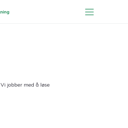
kning
Meny
Diagnostikk og behandling
Diagnostikk
Diagnostikk Sørlandet sykehus
 Vi jobber med å løse
Antistofftester borreliose
Behandling