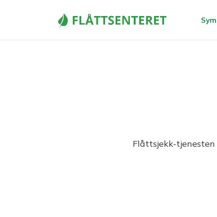
Sym
Alt om Borreliose
Borreliose
Utslett etter flåttbitt
Flåttsjekk-tjenesten
Borrelia lymfocytom
Nevroborreliose
N
Borrelia artritt
B