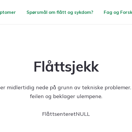
ptomer
Spørsmål om flått og sykdom?
Fag og Fors
Andre flåttbårne
Flått og forebygging
sykdommer
Flåttsjekk
Flått
TBE
Fakta om skogflått
Anaplasmose
 er midlertidig nede på grunn av tekniske problemer.
Bitt av flått?
feilen og beklager ulempene.
Babesiose
Hvordan fjerne flått?
FlåttsenteretNULL
eoerlichiose
Smitte i skogflått
orrelia miyamotoi