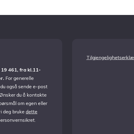
Forebygging
jøttallergi etter flåttbitt
TBE vaksine
Flått og kjæledyr
Tilgjengelighetserklæ
19 461, fra kl.11-
er.
For generelle
du også sende e-post
 Ønsker du å kontakte
spørsmål om egen eller
vi deg bruke
dette
personvernsikret.