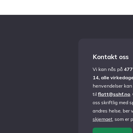
Acrodermatitis Chronica
K
Atrophicans (ACA)
Borrelia karditt
Informasjon
Kontakt oss
Vi kan nås på
477 
Om oss
14, alle virkedag
henvendelser kan 
Spørsmål om flått og sykdom?
til
flatt@sshf.no
.
Ansatte
oss skriftlig med 
andres helse, ber 
Fag og Forskning
skjemaet
, som er 
Konferanser, kurs & foredrag